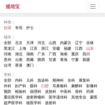
规培宝
种类：
住培
专培
护士
城市：
全部
北京
天津
河北
山西
内蒙古
辽宁
吉林
黑龙江
上海
江苏
浙江
安徽
福建
江西
山东
河南
湖北
湖南
广东
广西
海南
重庆
四川
贵州
云南
西藏
陕西
甘肃
青海
宁夏
新疆
台湾
香港
澳门
学科：
全部
内科
儿科
急诊科
精神科
全科
康复科
外科
妇产科
眼科
口腔
耳鼻喉科
麻醉科
影像科
预防
检验科
病理科
皮肤科
中医科
骨科
药师
重症医学科
放射肿瘤科
医学遗传科
其他专业
蒙医
超声医学科
核医学科
放射科