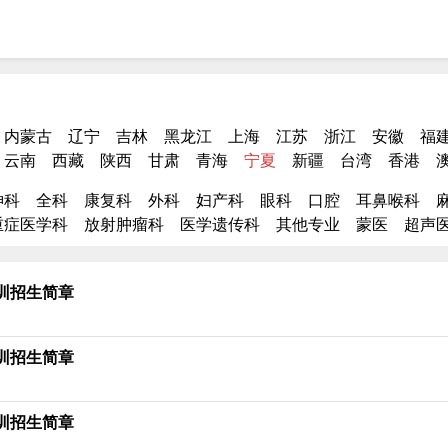
内蒙古
辽宁
吉林
黑龙江
上海
江苏
浙江
安徽
福
云南
西藏
陕西
甘肃
青海
宁夏
新疆
台湾
香港
神科
全科
康复科
外科
妇产科
眼科
口腔
耳鼻喉科
重症医学科
放射肿瘤科
医学遗传科
其他专业
蒙医
超声
训招生简章
训招生简章
训招生简章