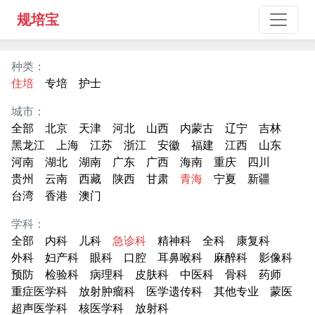
规培宝
种类：
住培
专培
护士
城市：
全部
北京
天津
河北
山西
内蒙古
辽宁
吉林
黑龙江
上海
江苏
浙江
安徽
福建
江西
山东
河南
湖北
湖南
广东
广西
海南
重庆
四川
贵州
云南
西藏
陕西
甘肃
青海
宁夏
新疆
台湾
香港
澳门
学科：
全部
内科
儿科
急诊科
精神科
全科
康复科
外科
妇产科
眼科
口腔
耳鼻喉科
麻醉科
影像科
预防
检验科
病理科
皮肤科
中医科
骨科
药师
重症医学科
放射肿瘤科
医学遗传科
其他专业
蒙医
超声医学科
核医学科
放射科