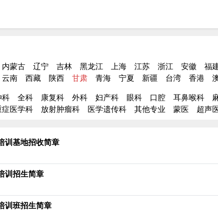
内蒙古
辽宁
吉林
黑龙江
上海
江苏
浙江
安徽
福
云南
西藏
陕西
甘肃
青海
宁夏
新疆
台湾
香港
神科
全科
康复科
外科
妇产科
眼科
口腔
耳鼻喉科
重症医学科
放射肿瘤科
医学遗传科
其他专业
蒙医
超声
生培训基地招收简章
培训招生简章
生培训班招生简章