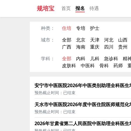
规培宝
首页
报名
待遇
种类：
住培
专培
护士
城市：
全部
北京
天津
河北
山西
广西
海南
重庆
四川
贵州
学科：
全部
内科
儿科
急诊科
精
皮肤科
中医科
骨科
药师
安宁市中医医院2026年中医类别助理全科医
预热截止时间：已结束
天水市中医医院2026年度中医住院医师规范化
预热截止时间：已结束
2026年甘肃省第二人民医院中医助理全科医
预热截止时间：已结束