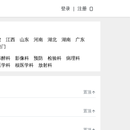
登录
|
注册
建
江西
山东
河南
湖北
湖南
广东
澳门
麻醉科
影像科
预防
检验科
病理科
医学科
核医学科
放射科
置顶
置顶
置顶