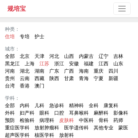
规培宝
种类：
住培
专培
护士
城市：
全部
北京
天津
河北
山西
内蒙古
辽宁
吉林
黑龙江
上海
江苏
浙江
安徽
福建
江西
山东
河南
湖北
湖南
广东
广西
海南
重庆
四川
贵州
云南
西藏
陕西
甘肃
青海
宁夏
新疆
台湾
香港
澳门
学科：
全部
内科
儿科
急诊科
精神科
全科
康复科
外科
妇产科
眼科
口腔
耳鼻喉科
麻醉科
影像科
预防
检验科
病理科
皮肤科
中医科
骨科
药师
重症医学科
放射肿瘤科
医学遗传科
其他专业
蒙医
超声医学科
核医学科
放射科