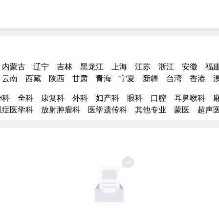
内蒙古
辽宁
吉林
黑龙江
上海
江苏
浙江
安徽
福
云南
西藏
陕西
甘肃
青海
宁夏
新疆
台湾
香港
神科
全科
康复科
外科
妇产科
眼科
口腔
耳鼻喉科
重症医学科
放射肿瘤科
医学遗传科
其他专业
蒙医
超声