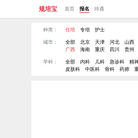
规培宝
首页
报名
待遇
种类：
住培
专培
护士
城市：
全部
北京
天津
河北
山西
广西
海南
重庆
四川
贵州
学科：
全部
内科
儿科
急诊科
精
皮肤科
中医科
骨科
药师