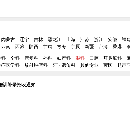
内蒙古
辽宁
吉林
黑龙江
上海
江苏
浙江
安徽
福
云南
西藏
陕西
甘肃
青海
宁夏
新疆
台湾
香港
神科
全科
康复科
外科
妇产科
眼科
口腔
耳鼻喉科
重症医学科
放射肿瘤科
医学遗传科
其他专业
蒙医
超声
化培训补录招收通知