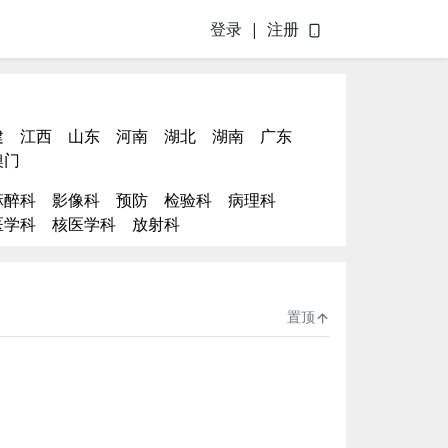
登录
|
注册
建
江西
山东
河南
湖北
湖南
广东
澳门
麻醉科
影像科
预防
检验科
病理科
医学科
核医学科
放射科
置顶